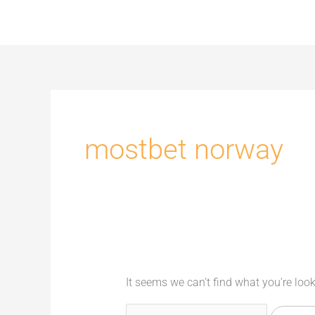
Skip
to
content
Search
for:
mostbet norway
It seems we can’t find what you’re loo