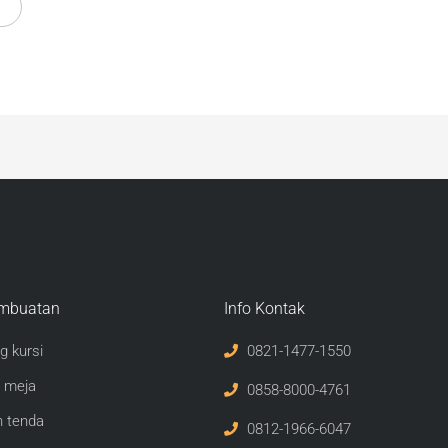
mbuatan
Info Kontak
g kursi
0821-1477-1550
 meja
0858-8000-4761
n tenda
0812-1966-6047