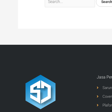
Jasa Pe
Sarun
Cover
Plafo