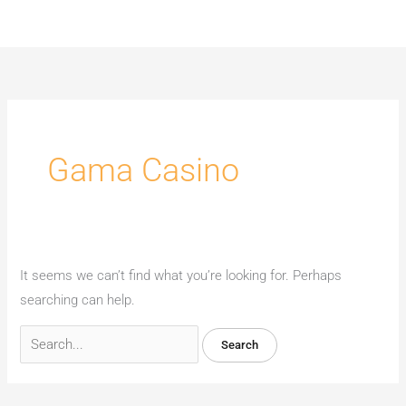
Skip
Main
to
Men
Search
content
for:
Gama Casino
It seems we can’t find what you’re looking for. Perhaps
searching can help.