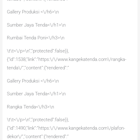
Gallery Produksi <\/h6>\n
Sumber Jaya Tenda<\/h1>\n
Rumbai Tenda Poni<\/h3>\n
\t\t<\/p>\n”,”protected”:false}},
{“id”:1538,”link”:”https:\/\/www.kangekatenda.com\/rangka-
tenda\/”,”content”:{“rendered”:”
Gallery Produksi <\/h6>\n
Sumber Jaya Tenda<\/h1>\n
Rangka Tenda<\/h3>\n
\t\t<\/p>\n”,”protected”:false}},
{“id”:1490,”link”:”https:\/\/www.kangekatenda.com\/plafon-
dekor\/”,”content”:{“rendered”:”