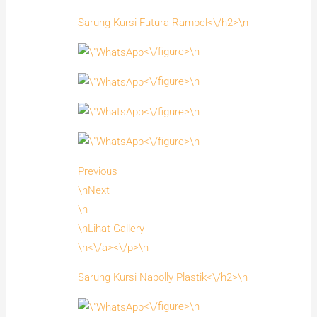
Sarung Kursi Futura Rampel<\/h2>\n
<\/figure>\n
<\/figure>\n
<\/figure>\n
<\/figure>\n
Previous
\nNext
\n
\nLihat Gallery
\n<\/a><\/p>\n
Sarung Kursi Napolly Plastik<\/h2>\n
<\/figure>\n