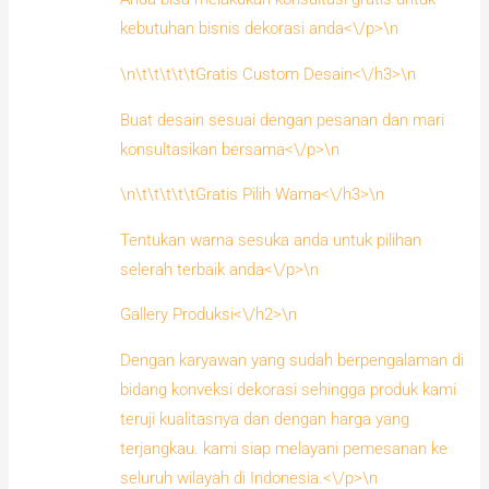
kebutuhan bisnis dekorasi anda<\/p>\n
\n\t\t\t\t\tGratis Custom Desain<\/h3>\n
Buat desain sesuai dengan pesanan dan mari
konsultasikan bersama<\/p>\n
\n\t\t\t\t\tGratis Pilih Warna<\/h3>\n
Tentukan warna sesuka anda untuk pilihan
selerah terbaik anda<\/p>\n
Gallery Produksi<\/h2>\n
Dengan karyawan yang sudah berpengalaman di
bidang konveksi dekorasi sehingga produk kami
teruji kualitasnya dan dengan harga yang
terjangkau. kami siap melayani pemesanan ke
seluruh wilayah di Indonesia.<\/p>\n