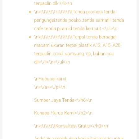
terpaolin dll<\/li>\n
\n\t\t\t\t\t\t\t\t\t\tTenda promosi tenda
pengungsi,tenda posko ,tenda sarnafil ,tenda
cafe tenda piramid tenda kerucut.<\/li>\n
\n\t\t\t\t\t\t\t\t\t\tTerpal tenda berbagai
macam ukuran terpal plastik A12, A15, A20,
terpaolin orcid, samsung, cp, bahan uno
dll<\/li>\n<\/ul>\n
\nHubungi kami
\n<\/a><\/p>\n
Sumber Jaya Tenda<\/h6>\n
Kenapa Harus Kami<\/h2>\n
\n\t\t\t\t\tKonsultasi Gratis<\/h3>\n
Anda bisa melakukan konsultasi gratis untuk