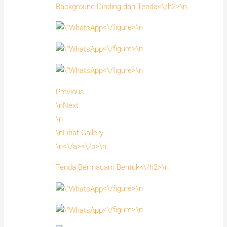
Background Dinding dan Tenda<\/h2>\n
<\/figure>\n
<\/figure>\n
<\/figure>\n
Previous
\nNext
\n
\nLihat Gallery
\n<\/a><\/p>\n
Tenda Bermacam Bentuk<\/h2>\n
<\/figure>\n
<\/figure>\n