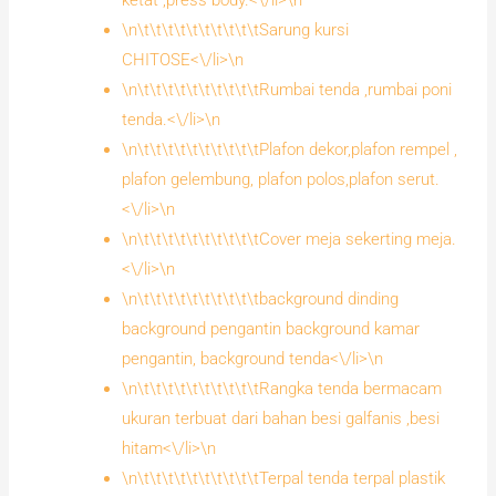
ketat ,press body.<\/li>\n
\n\t\t\t\t\t\t\t\t\t\tSarung kursi
CHITOSE<\/li>\n
\n\t\t\t\t\t\t\t\t\t\tRumbai tenda ,rumbai poni
tenda.<\/li>\n
\n\t\t\t\t\t\t\t\t\t\tPlafon dekor,plafon rempel ,
plafon gelembung, plafon polos,plafon serut.
<\/li>\n
\n\t\t\t\t\t\t\t\t\t\tCover meja sekerting meja.
<\/li>\n
\n\t\t\t\t\t\t\t\t\t\tbackground dinding
background pengantin background kamar
pengantin, background tenda<\/li>\n
\n\t\t\t\t\t\t\t\t\t\tRangka tenda bermacam
ukuran terbuat dari bahan besi galfanis ,besi
hitam<\/li>\n
\n\t\t\t\t\t\t\t\t\t\tTerpal tenda terpal plastik