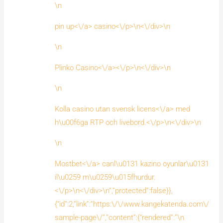
\n
pin up<\/a> casino<\/p>\n<\/div>\n
\n
Plinko Casino<\/a><\/p>\n<\/div>\n
\n
Kolla
casino utan svensk licens<\/a> med
h\u00f6ga RTP och livebord.<\/p>\n<\/div>\n
\n
Mostbet<\/a> canl\u0131 kazino oyunlar\u0131
il\u0259 m\u0259\u015fhurdur.
<\/p>\n<\/div>\n”,”protected”:false}},
{“id”:2,”link”:”https:\/\/www.kangekatenda.com\/
sample-page\/”,”content”:{“rendered”:”\n