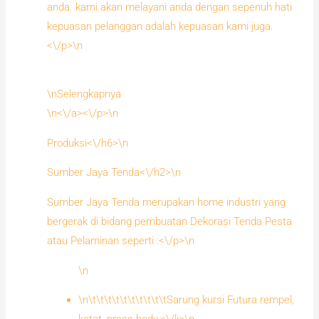
anda. kami akan melayani anda dengan sepenuh hati
kepuasan pelanggan adalah kepuasan kami juga.
<\/p>\n
\nSelengkapnya
\n<\/a><\/p>\n
Produksi<\/h6>\n
Sumber Jaya Tenda<\/h2>\n
Sumber Jaya Tenda merupakan home industri yang
bergerak di bidang pembuatan Dekorasi Tenda Pesta
atau Pelaminan seperti :<\/p>\n
\n
\n\t\t\t\t\t\t\t\t\t\tSarung kursi Futura rempel,