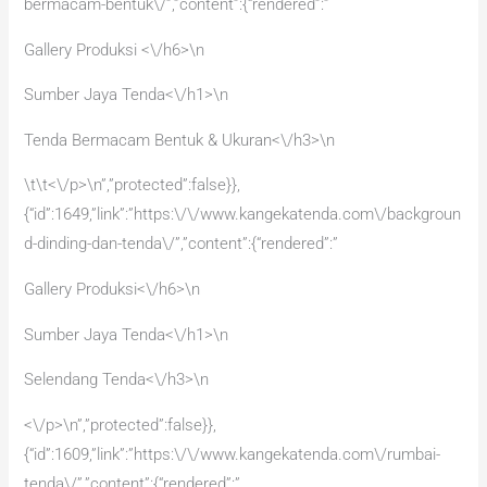
bermacam-bentuk\/”,”content”:{“rendered”:”
Gallery Produksi <\/h6>\n
Sumber Jaya Tenda<\/h1>\n
Tenda Bermacam Bentuk & Ukuran<\/h3>\n
\t\t<\/p>\n”,”protected”:false}},
{“id”:1649,”link”:”https:\/\/www.kangekatenda.com\/backgroun
d-dinding-dan-tenda\/”,”content”:{“rendered”:”
Gallery Produksi<\/h6>\n
Sumber Jaya Tenda<\/h1>\n
Selendang Tenda<\/h3>\n
<\/p>\n”,”protected”:false}},
{“id”:1609,”link”:”https:\/\/www.kangekatenda.com\/rumbai-
tenda\/”,”content”:{“rendered”:”