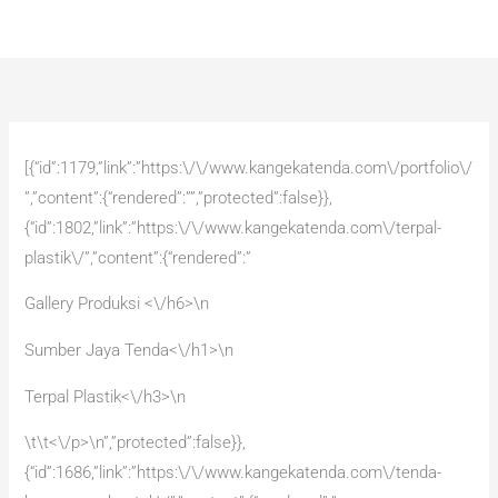
Skip
Main
to
Men
content
[{“id”:1179,”link”:”https:\/\/www.kangekatenda.com\/portfolio\/
”,”content”:{“rendered”:””,”protected”:false}},
{“id”:1802,”link”:”https:\/\/www.kangekatenda.com\/terpal-
plastik\/”,”content”:{“rendered”:”
Gallery Produksi <\/h6>\n
Sumber Jaya Tenda<\/h1>\n
Terpal Plastik<\/h3>\n
\t\t<\/p>\n”,”protected”:false}},
{“id”:1686,”link”:”https:\/\/www.kangekatenda.com\/tenda-