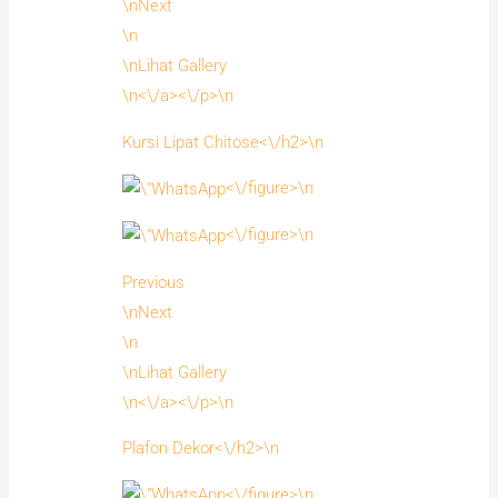
\nNext
\n
\nLihat Gallery
\n<\/a><\/p>\n
Kursi Lipat Chitose<\/h2>\n
<\/figure>\n
<\/figure>\n
Previous
\nNext
\n
\nLihat Gallery
\n<\/a><\/p>\n
Plafon Dekor<\/h2>\n
<\/figure>\n