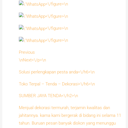
<\/figure>\n
<\/figure>\n
<\/figure>\n
<\/figure>\n
Previous
\nNext<\/p>\n
Solusi perlengkapan pesta anda<\/h6>\n
Toko Terpal – Tenda – Dekorasi<\/h6>\n
SUMBER JAYA TENDA<\/h2>\n
Menjual dekorasi termurah, terjamin kwalitas dan
jahitannya. karna kami bergerak di bidang ini selama 11
tahun. Buruan pesan banyak diskon yang menunggu