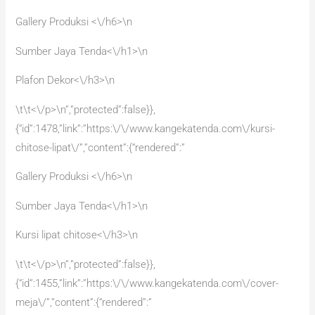
Gallery Produksi <\/h6>\n
Sumber Jaya Tenda<\/h1>\n
Plafon Dekor<\/h3>\n
\t\t<\/p>\n”,”protected”:false}},
{“id”:1478,”link”:”https:\/\/www.kangekatenda.com\/kursi-
chitose-lipat\/”,”content”:{“rendered”:”
Gallery Produksi <\/h6>\n
Sumber Jaya Tenda<\/h1>\n
Kursi lipat chitose<\/h3>\n
\t\t<\/p>\n”,”protected”:false}},
{“id”:1455,”link”:”https:\/\/www.kangekatenda.com\/cover-
meja\/”,”content”:{“rendered”:”