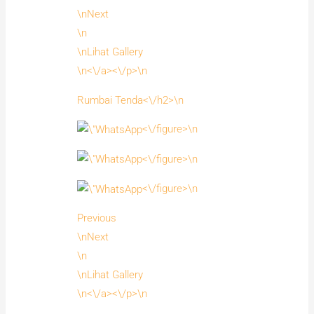
\nNext
\n
\nLihat Gallery
\n<\/a><\/p>\n
Rumbai Tenda<\/h2>\n
<\/figure>\n
<\/figure>\n
<\/figure>\n
Previous
\nNext
\n
\nLihat Gallery
\n<\/a><\/p>\n