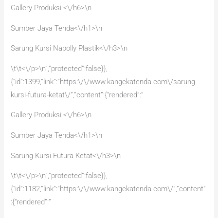
Gallery Produksi <\/h6>\n
Sumber Jaya Tenda<\/h1>\n
Sarung Kursi Napolly Plastik<\/h3>\n
\t\t<\/p>\n”,”protected”:false}},
{“id”:1399,”link”:”https:\/\/www.kangekatenda.com\/sarung-
kursi-futura-ketat\/”,”content”:{“rendered”:”
Gallery Produksi <\/h6>\n
Sumber Jaya Tenda<\/h1>\n
Sarung Kursi Futura Ketat<\/h3>\n
\t\t<\/p>\n”,”protected”:false}},
{“id”:1182,”link”:”https:\/\/www.kangekatenda.com\/”,”content”
:{“rendered”:”