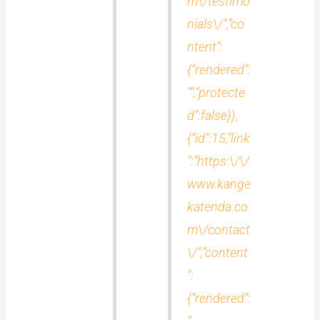
m\/testimo
nials\/”,”co
ntent”:
{“rendered”:
””,”protecte
d”:false}},
{“id”:15,”link
”:”https:\/\/
www.kange
katenda.co
m\/contact
\/”,”content
”:
{“rendered”: