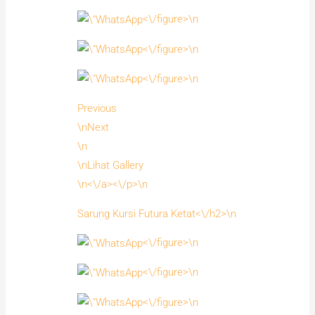
<\/figure>\n
<\/figure>\n
<\/figure>\n
Previous
\nNext
\n
\nLihat Gallery
\n<\/a><\/p>\n
Sarung Kursi Futura Ketat<\/h2>\n
<\/figure>\n
<\/figure>\n
<\/figure>\n