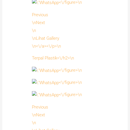
<\/figure>\n
Previous
\nNext
\n
\nLihat Gallery
\n<\/a><\/p>\n
Terpal Plastik<\/h2>\n
<\/figure>\n
<\/figure>\n
<\/figure>\n
Previous
\nNext
\n