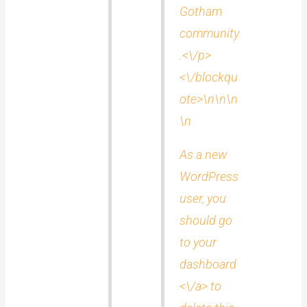
Gotham
community
.<\/p>
<\/blockqu
ote>\n\n\n
\n
As a new
WordPress
user, you
should go
to
your
dashboard
<\/a> to