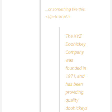
…or something like this:
<\/p>\n\n\n\n
The XYZ
Doohickey
Company
was
founded in
1971, and
has been
providing
quality
doohickeys