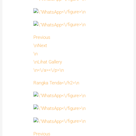
<\/figure>\n
<\/figure>\n
Previous
\nNext
\n
\nLihat Gallery
\n<\/a><\/p>\n
Rangka Tenda<\/h2>\n
<\/figure>\n
<\/figure>\n
<\/figure>\n
Previous