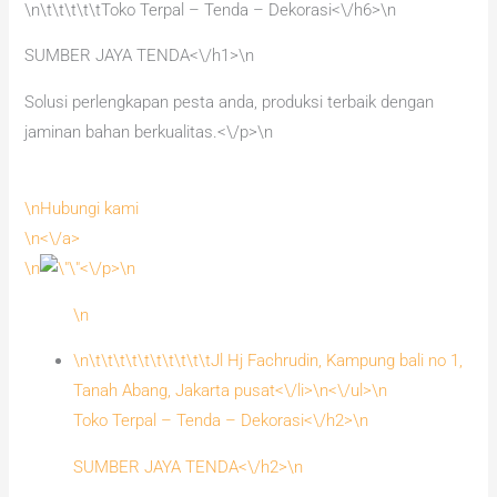
\n\t\t\t\t\tToko Terpal – Tenda – Dekorasi<\/h6>\n
SUMBER JAYA TENDA<\/h1>\n
Solusi perlengkapan pesta anda, produksi terbaik dengan
jaminan bahan berkualitas.<\/p>\n
\nHubungi kami
\n<\/a>
\n
<\/p>\n
\n
\n\t\t\t\t\t\t\t\t\t\tJl Hj Fachrudin, Kampung bali no 1,
Tanah Abang, Jakarta pusat<\/li>\n<\/ul>\n
Toko Terpal – Tenda – Dekorasi<\/h2>\n
SUMBER JAYA TENDA<\/h2>\n