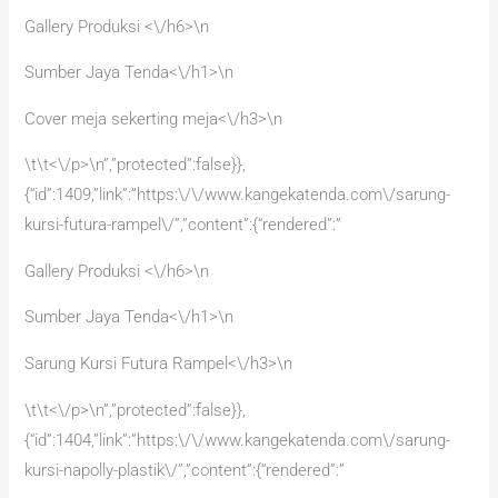
Gallery Produksi <\/h6>\n
Sumber Jaya Tenda<\/h1>\n
Cover meja sekerting meja<\/h3>\n
\t\t<\/p>\n”,”protected”:false}},
{“id”:1409,”link”:”https:\/\/www.kangekatenda.com\/sarung-
kursi-futura-rampel\/”,”content”:{“rendered”:”
Gallery Produksi <\/h6>\n
Sumber Jaya Tenda<\/h1>\n
Sarung Kursi Futura Rampel<\/h3>\n
\t\t<\/p>\n”,”protected”:false}},
{“id”:1404,”link”:”https:\/\/www.kangekatenda.com\/sarung-
kursi-napolly-plastik\/”,”content”:{“rendered”:”