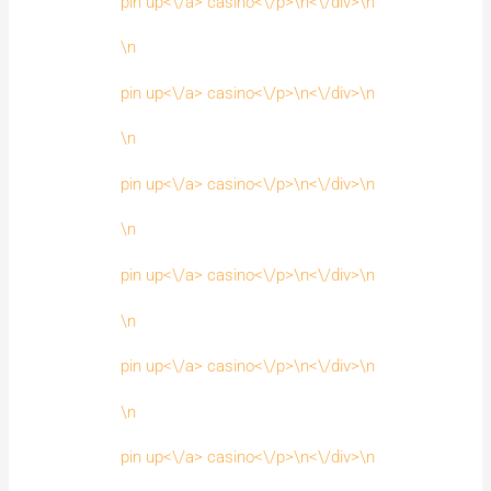
pin up<\/a> casino<\/p>\n<\/div>\n
\n
pin up<\/a> casino<\/p>\n<\/div>\n
\n
pin up<\/a> casino<\/p>\n<\/div>\n
\n
pin up<\/a> casino<\/p>\n<\/div>\n
\n
pin up<\/a> casino<\/p>\n<\/div>\n
\n
pin up<\/a> casino<\/p>\n<\/div>\n