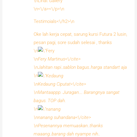
\nLihat Gallery
\n<\/a><\/p>\n
Testimoials<\/h2>\n
Oke lah kerja cepat, sarung kursi Futura 2 lusin,
pesan pagi, sore sudah selesai , thanks
\n
\n
Fery Martinus<\/cite>
\nJahitan rapi..sablon bagus..harga standart aja
\n
\n
Kedaung Ciputat<\/cite>
\nMantaappp. Juragan…. Barangnya sangat
bagus. TOP dah.
\n
\n
nanang suhandana<\/cite>
\nPesenannya memuaskan..thanks
maaang..barang dah nyampe nih..