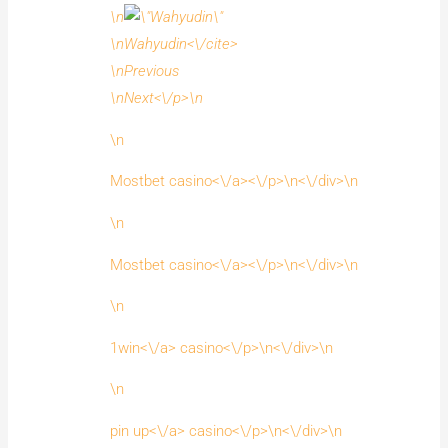
\n
\n
Wahyudin<\/cite>
\nPrevious
\nNext<\/p>\n
\n
Mostbet casino<\/a><\/p>\n<\/div>\n
\n
Mostbet casino<\/a><\/p>\n<\/div>\n
\n
1win<\/a> casino<\/p>\n<\/div>\n
\n
pin up<\/a> casino<\/p>\n<\/div>\n