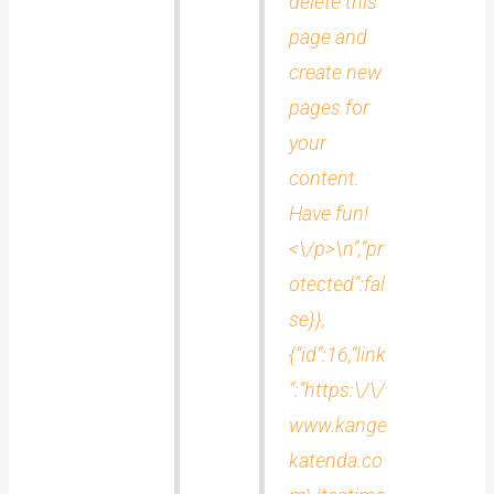
delete this
page and
create new
pages for
your
content.
Have fun!
<\/p>\n”,”pr
otected”:fal
se}},
{“id”:16,”link
”:”https:\/\/
www.kange
katenda.co