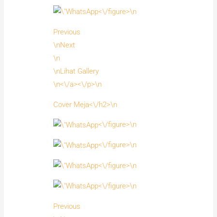
<\/figure>\n
Previous
\nNext
\n
\nLihat Gallery
\n<\/a><\/p>\n
Cover Meja<\/h2>\n
<\/figure>\n
<\/figure>\n
<\/figure>\n
<\/figure>\n
Previous